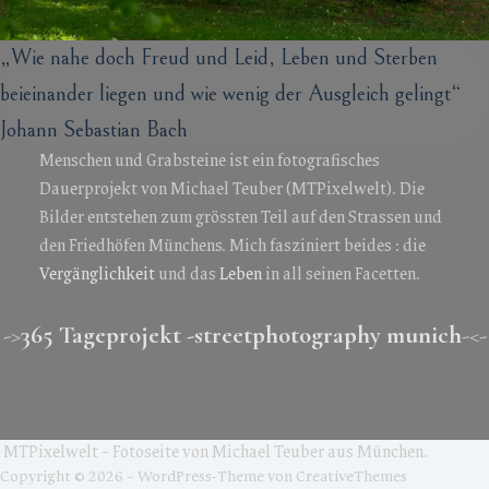
„Wie nahe doch Freud und Leid, Leben und Sterben
beieinander liegen und wie wenig der Ausgleich gelingt“
Johann Sebastian Bach
Menschen und Grabsteine ist ein fotografisches
Dauerprojekt von Michael Teuber (MTPixelwelt). Die
Bilder entstehen zum grössten Teil auf den Strassen und
den Friedhöfen Münchens. Mich fasziniert beides : die
Vergänglichkeit
und das
Leben
in all seinen Facetten.
->
365 Tageprojekt -streetphotography munich
-<-
MTPixelwelt – Fotoseite von Michael Teuber aus München.
Copyright © 2026 – WordPress-Theme von
CreativeThemes