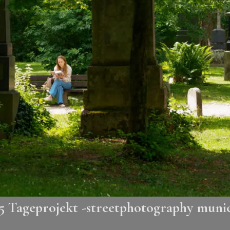
5 Tageprojekt -streetphotography muni