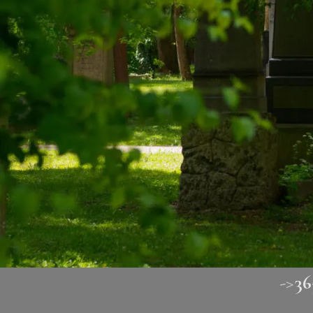
->
36