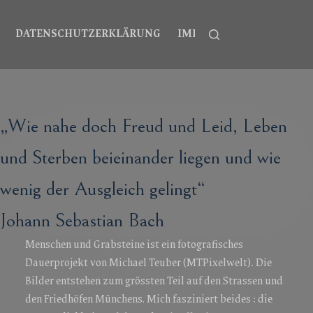
DATENSCHUTZERKLÄRUNG
IMPRESSUM
„Wie nahe doch Freud und Leid, Leben
und Sterben beieinander liegen und wie
wenig der Ausgleich gelingt“
Johann Sebastian Bach
Menschen und Grabsteine ist ein fotografisches
Dauerprojekt von Michael Teuber (MTPixelwelt). Die
Bilder entstehen zum grössten Teil auf den Strassen und
den Friedhöfen Münchens. Mich fasziniert beides : die