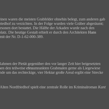
einen waren die meisten Grabfelder ohnehin belegt, zum anderen gab
iedhof zu verzichten. In der Folge wurden viele Gräber abgeräumt;
rsonen dort bestattet. Die Hälfte der Arkaden wurde nach den
latz. Die heutige Gestalt erhielt er durch den Architekten
Hans
mit der Nr. D-1-62-000-389.
ahmen der Pietät gegenüber den vor langer Zeit hier beigesetzten
hen den teilweise
efeu
umrankten Grabmalen gerne als Liegewiese
nde um das rechteckige, vier Hektar große Areal ergibt eine Strecke
Alten Nordfriedhof spielt eine zentrale Rolle im Kriminalroman
Kant