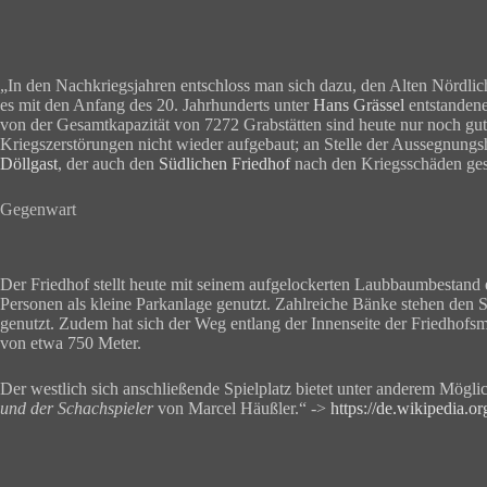
„In den Nachkriegsjahren entschloss man sich dazu, den Alten Nördlic
es mit den Anfang des 20. Jahrhunderts unter
Hans Grässel
entstandene
von der Gesamtkapazität von 7272 Grabstätten sind heute nur noch gut
Kriegszerstörungen nicht wieder aufgebaut; an Stelle der Aussegnungsha
Döllgast
, der auch den
Südlichen Friedhof
nach den Kriegsschäden gesta
Gegenwart
Der Friedhof stellt heute mit seinem aufgelockerten Laubbaumbestand 
Personen als kleine Parkanlage genutzt. Zahlreiche Bänke stehen den
genutzt. Zudem hat sich der Weg entlang der Innenseite der Friedhofsma
von etwa 750 Meter.
Der westlich sich anschließende Spielplatz bietet unter anderem Mögl
und der Schachspieler
von Marcel Häußler.“ ->
https://de.wikipedia