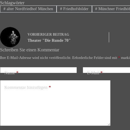
Schlagwörter
#
alter Nordfriedhof München
#
Friedhofsbilder
#
Münchner Friedhö
VORHERIGER
BEITRAG
Theater "Die Runde 70"
Schreiben Sie einen Kommentar
Ihre E-Mail-Adresse wird nicht veröffentlicht.
Erforderliche Felder sind mit
*
marki
Name
*
E-Mail
*
Kommentar hinzufügen
*