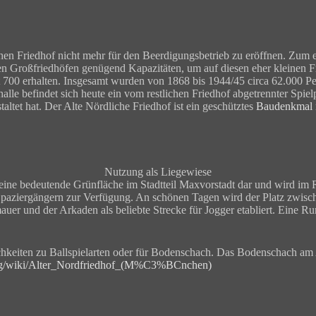
hen Friedhof nicht mehr für den Beerdigungsbetrieb zu eröffnen. Zum 
n Großfriedhöfen genügend Kapazitäten, um auf diesen eher kleinen Fr
 700 erhalten. Insgesamt wurden von 1868 bis 1944/45 circa 62.000 Pe
lle befindet sich heute ein vom restlichen Friedhof abgetrennter Spielp
ltet hat. Der Alte Nördliche Friedhof ist ein geschütztes
Baudenkmal
Nutzung als Liegewiese
eine bedeutende Grünfläche im Stadtteil Maxvorstadt dar und wird im R
 Spaziergängern zur Verfügung. An schönen Tagen wird der Platz zwisc
uer und der Arkaden als beliebte Strecke für Jogger etabliert. Eine Ru
ichkeiten zu Ballspielarten oder für Bodenschach. Das Bodenschach am 
.org/wiki/Alter_Nordfriedhof_(M%C3%BCnchen)