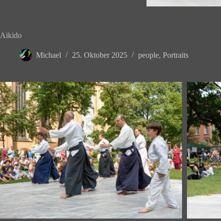
Aikido
Michael
25. Oktober 2025
people
,
Portraits